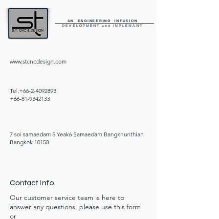
AN ENGINEERING INFUSION
DEVELOPMENT and IMPLEMANT
www.stcncdesign.com
Tel.+66-2-4092893
+66-81-9342133
7 soi samaedam 5 Yeak6 Samaedam Bangkhunthian
Bangkok 10150
Contact Info
Our customer service team is here to
answer any questions, please use this form
or